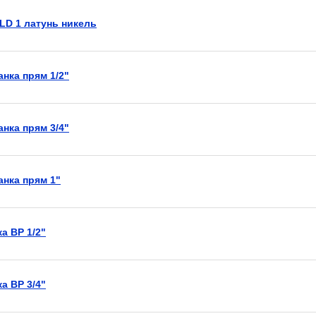
LD 1 латунь никель
нка прям 1/2"
нка прям 3/4"
анка прям 1"
а ВР 1/2"
а ВР 3/4"