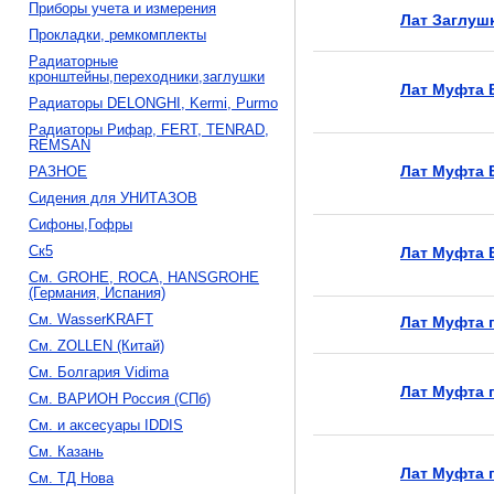
Приборы учета и измерения
Лат Заглушк
Прокладки, ремкомплекты
Радиаторные
кронштейны,переходники,заглушки
Лат Муфта В
Радиаторы DELONGHI, Kermi, Purmo
Радиаторы Рифар, FERT, TENRAD,
REMSAN
Лат Муфта В
РАЗНОЕ
Сидения для УНИТАЗОВ
Сифоны,Гофры
Ск5
Лат Муфта 
См. GROHE, ROCA, HANSGROHE
(Германия, Испания)
См. WasserKRAFT
Лат Муфта п
См. ZOLLEN (Китай)
См. Болгария Vidima
Лат Муфта п
См. ВАРИОН Россия (СПб)
См. и аксесуары IDDIS
См. Казань
Лат Муфта п
См. ТД Нова