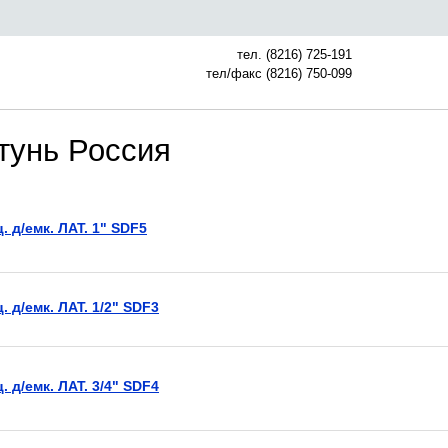
тел. (8216) 725-191
тел/факс (8216) 750-099
тунь Россия
. д/емк. ЛАТ. 1" SDF5
. д/емк. ЛАТ. 1/2" SDF3
. д/емк. ЛАТ. 3/4" SDF4