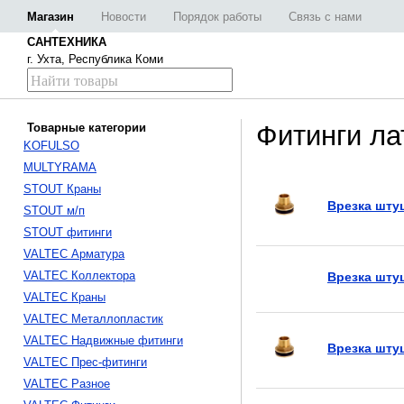
Магазин
Новости
Порядок работы
Связь с нами
САНТЕХНИКА
г. Ухта, Республика Коми
Фитинги ла
Товарные категории
KOFULSO
MULTYRAMA
STOUT Краны
Врезка штуц
STOUT м/п
STOUT фитинги
VALTEC Арматура
VALTEC Коллектора
Врезка штуц
VALTEC Краны
VALTEC Металлопластик
VALTEC Надвижные фитинги
Врезка штуц
VALTEC Прес-фитинги
VALTEC Разное