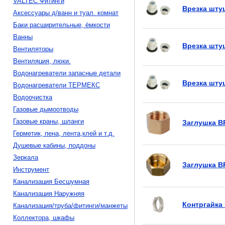
VALTEC Фитинги
Врезка штуц
Аксессуары д/ванн и туал. комнат
Баки расширительные, ёмкости
Ванны
Врезка штуц
Вентиляторы
Вентиляция, люки.
Водонагреватели запасные детали
Врезка штуц
Водонагреватели ТЕРМЕКС
Водоочистка
Газовые дымоотводы
Газовые краны, шланги
Заглушка В
Герметик, пена, лента,клей и т.д.
Душевые кабины, поддоны
Зеркала
Заглушка В
Инструмент
Канализация Бесшумная
Канализация Наружняя
Контргайка 
Канализация/труба/фитинги/манжеты
Коллектора, шкафы