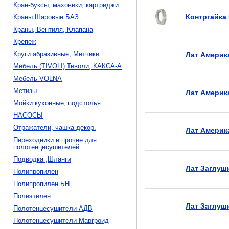
Кран-буксы, маховики, картриджи
Контргайка 
Краны Шаровые БАЗ
Краны, Вентиля, Клапана
Крепеж
Круги абразивные, Метчики
Лат Америка
Мебель (TIVOLI) Тиволи, КАКСА-А
Мебель VOLNA
Метизы
Лат Америка
Мойки кухонные, подстолья
НАСОСЫ
Отражатели, чашка декор.
Лат Америк
Переходники и прочее для
полотенцесушителей
Подводка ,Шланги
Лат Заглушк
Полипропилен
Полипропилен БН
Полиэтилен
Лат Заглушк
Полотенцесушители АДВ
Полотенцесушители Маргроид