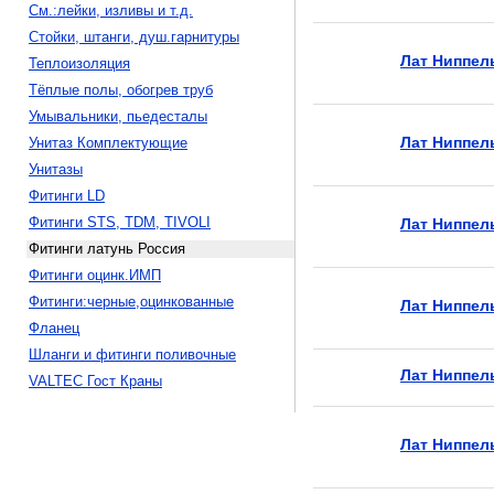
См.:лейки, изливы и т.д.
Стойки, штанги, душ.гарнитуры
Лат Ниппель
Теплоизоляция
Тёплые полы, обогрев труб
Умывальники, пьедесталы
Лат Ниппель
Унитаз Комплектующие
Унитазы
Фитинги LD
Фитинги STS, TDM, TIVOLI
Лат Ниппел
Фитинги латунь Россия
Фитинги оцинк.ИМП
Фитинги:черные,оцинкованные
Лат Ниппель
Фланец
Шланги и фитинги поливочные
Лат Ниппель
VALTEC Гост Краны
Лат Ниппель