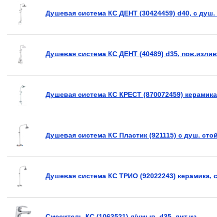
Душевая система КС ДЕНТ (30424459) d40, с душ
Душевая система КС ДЕНТ (40489) d35, пов.изл
Душевая система КС КРЕСТ (870072459) керамика
Душевая система КС Пластик (921115) с душ. стой
Душевая система КС ТРИО (92022243) керамика, 
Смеситель КС (1063521) д/умыв. d35. лит.из.