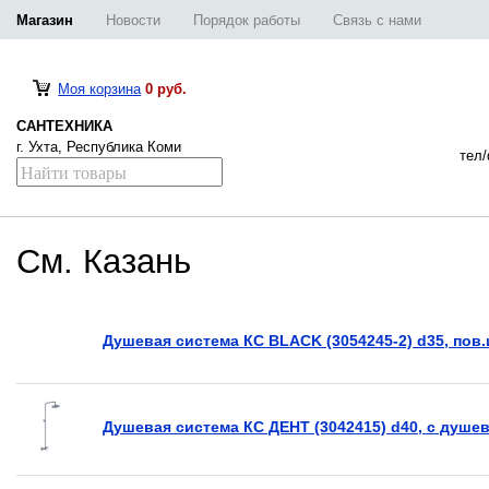
Магазин
Новости
Порядок работы
Связь с нами
Моя корзина
0 руб.
САНТЕХНИКА
г. Ухта, Республика Коми
тел/
См. Казань
Душевая система КС BLACK (3054245-2) d35, пов.
Душевая система КС ДЕНТ (3042415) d40, с душе