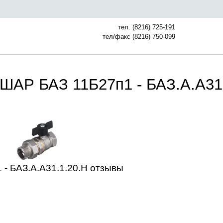
тел. (8216) 725-191
тел/факс (8216) 750-099
ШАР БАЗ 11Б27п1 - БАЗ.А.А31
- БАЗ.А.А31.1.20.Н отзывы